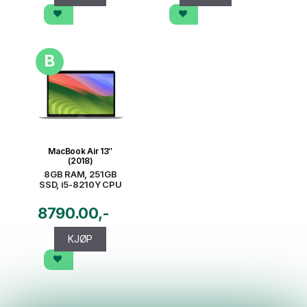
B
MacBook Air 13″
(2018)
8GB RAM, 251GB
SSD, i5-8210Y CPU
8790.00
KJØP