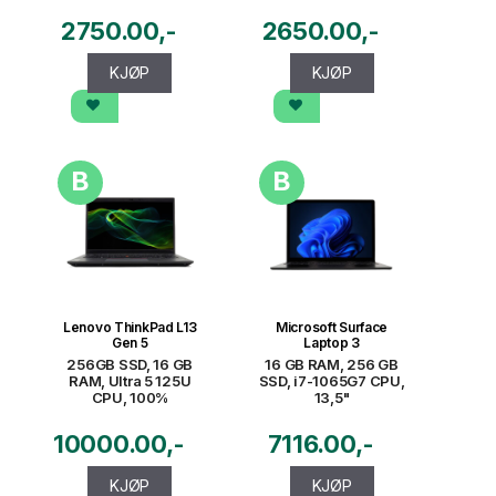
2750.00
2650.00
KJØP
KJØP
B
B
Lenovo ThinkPad L13
Microsoft Surface
Gen 5
Laptop 3
256GB SSD, 16 GB
16 GB RAM, 256 GB
RAM, Ultra 5 125U
SSD, i7-1065G7 CPU,
CPU, 100%
13,5"
10000.00
7116.00
KJØP
KJØP