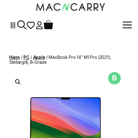
Me
Hopp
til
innhold
Hjem
/
PC
/
Apple
/ MacBook Pro 14″ M1 Pro (2021),
Stellargrå, B-Grade
B