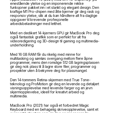
enestående ytelse og en imponerende rekke
funksjoner pakket inn i et slankt og elegant design. Den
kraftige M1 Pro-chipen med åtte kjerner gir deg rask og
responsiv ytelse, slik at du kan håndtere alt fra daglige
oppgaver til krevende profesjonelle
arbeidsbelastninger med letthet.
Med en dedikert 14-kjerners GPU gir MacBook Pro deg
også fantastisk grafikk som er perfekt for alt fra
videoredigering og 3D-design til gaming og multimedia-
underholdning.
Med 16 GB RAM får du rikelig med minne for
multitasking og sømløs overgang mellom flere åpne
programmer, mens den romslige 512 GB lagringsplassen
gir deg nok plass til å lagre store filer, programmer og
prosjekter uten å bekymre deg for plassmangel.
Den 14-tommers Retina-skjermen med True Tone-
teknologi og ProMotion gir deg en levende og detaljert
visningsopplevelse med levende farger og en jevn
skjermopplevelse, ideell for kreativt arbeid og
multimedia.
MacBook Pro (2021) har også et forbedret Magic
Keyboard med en behagelig skriveopplevelse, samt et