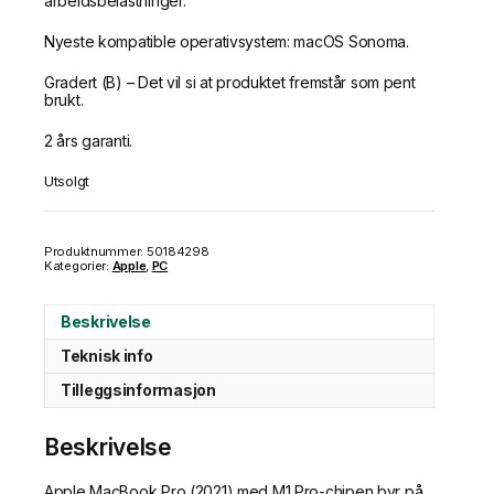
arbeidsbelastninger.
Nyeste kompatible operativsystem: macOS Sonoma.
Gradert (B) – Det vil si at produktet fremstår som pent
brukt.
2 års garanti.
Utsolgt
Produktnummer:
50184298
Kategorier:
Apple
,
PC
Beskrivelse
Teknisk info
Tilleggsinformasjon
Beskrivelse
Apple MacBook Pro (2021) med M1 Pro-chipen byr på