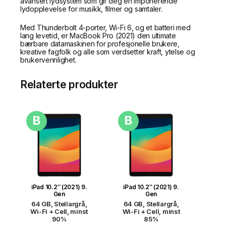
avansert lydsystem som gir deg en imponerende
lydopplevelse for musikk, filmer og samtaler.
Med Thunderbolt 4-porter, Wi-Fi 6, og et batteri med
lang levetid, er MacBook Pro (2021) den ultimate
bærbare datamaskinen for profesjonelle brukere,
kreative fagfolk og alle som verdsetter kraft, ytelse og
brukervennlighet.
Relaterte produkter
B
B
iPad 10.2″ (2021) 9.
iPad 10.2″ (2021) 9.
Gen
Gen
64 GB, Stellargrå,
64 GB, Stellargrå,
Wi-Fi + Cell, minst
Wi-Fi + Cell, minst
90%
85%