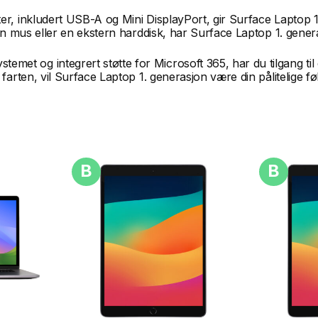
r, inkludert USB-A og Mini DisplayPort, gir Surface Laptop 1. g
 en mus eller en ekstern harddisk, har Surface Laptop 1. gener
met og integrert støtte for Microsoft 365, har du tilgang til
farten, vil Surface Laptop 1. generasjon være din pålitelige f
B
B