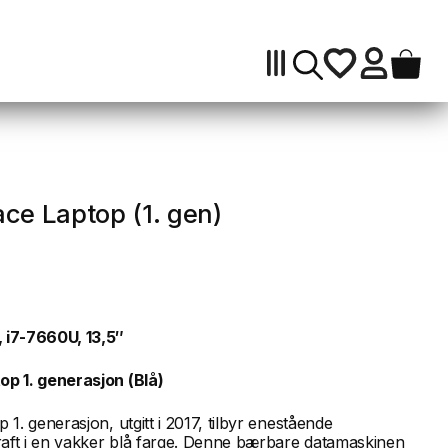
(1.
gen)
antall
ace Laptop (1. gen)
 i7-7660U, 13,5″
p 1. generasjon (Blå)
1. generasjon, utgitt i 2017, tilbyr enestående
kraft i en vakker blå farge. Denne bærbare datamaskinen