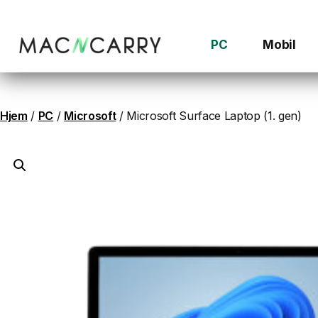
Hopp
til
innhold
PC
Mobil
Hjem
/
PC
/
Microsoft
/ Microsoft Surface Laptop (1. gen)