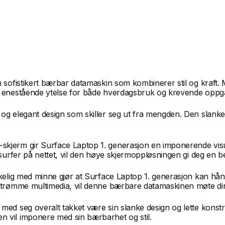
 en sofistikert bærbar datamaskin som kombinerer stil og kra
en enestående ytelse for både hverdagsbruk og krevende oppg
 og elegant design som skiller seg ut fra mengden. Den slank
-skjerm gir Surface Laptop 1. generasjon en imponerende visu
 surfer på nettet, vil den høye skjermoppløsningen gi deg en b
ikelig med minne gjør at Surface Laptop 1. generasjon kan hå
r strømme multimedia, vil denne bærbare datamaskinen møte di
med seg overalt takket være sin slanke design og lette konstr
 vil imponere med sin bærbarhet og stil.