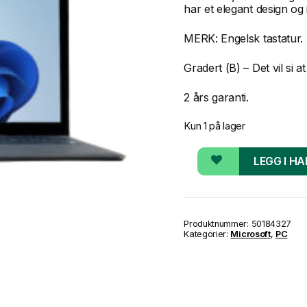
har et elegant design og 
MERK: Engelsk tastatur.
Gradert (B) – Det vil si 
2 års garanti.
Kun 1 på lager
Microsoft
LEGG I H
Surface
Laptop
(1.
gen)
antall
Produktnummer:
50184327
Kategorier:
Microsoft
,
PC