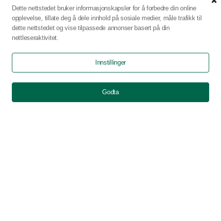
Om oss
Dette nettstedet bruker informasjonskapsler for å forbedre din online
opplevelse, tillate deg å dele innhold på sosiale medier, måle trafikk til
dette nettstedet og vise tilpassede annonser basert på din
Gradering
nettleseraktivitet.
Innstillinger
Instagram
Facebook
0
Varen er lagt i handlekurven.
Godta
Checkout
0 items -
0.00
Kjøpsvilkår
Personvern
Ofte stilte spørsmål