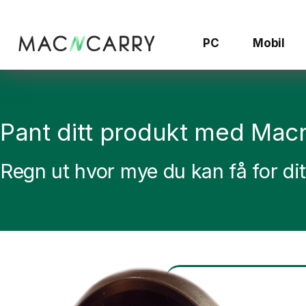
Hopp
til
innhold
PC
Mobil
Pant ditt produkt med Macn
Regn ut hvor mye du kan få for di