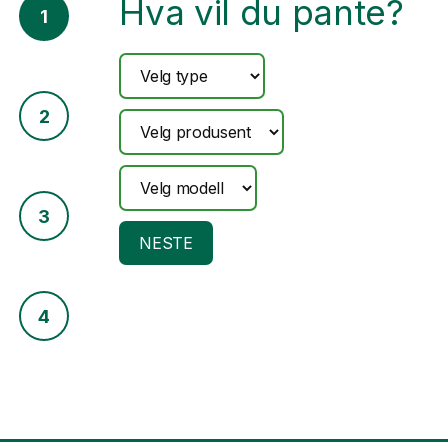
Hva vil du pante?
1
2
3
NESTE
4