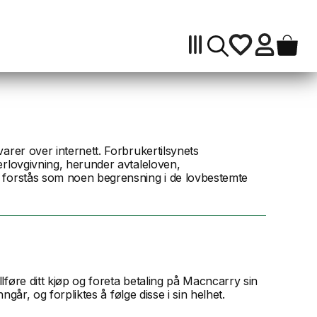
arer over internett. Forbrukertilsynets
erlovgivning, herunder avtaleloven,
e forstås som noen begrensning i de lovbestemte
føre ditt kjøp og foreta betaling på Macncarry sin
går, og forpliktes å følge disse i sin helhet.