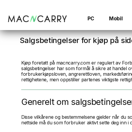
Hopp
til
innhold
PC
Mobil
Salgsbetingelser for kjøp på 
Kjøp foretatt på macncarry.com er regulert av Forbr
salgsbetingelser har som formål å sikre at handel 
forbrukerkjøpsloven, angrerettloven, markedsførin
rettighetene, men oppstiller partenes viktigste rettig
Generelt om salgsbetingels
Disse vilkårene og bestemmelsene gjelder når du som
nettside må du som forbruker aktivt sette deg inn i o