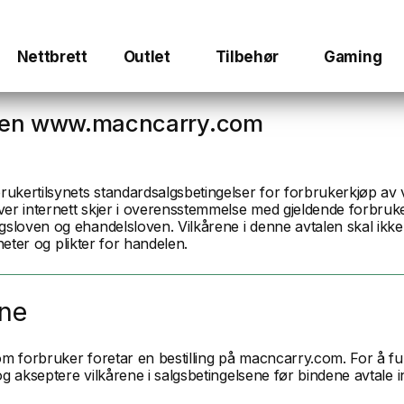
Nettbrett
Outlet
Tilbehør
Gaming
siden www.macncarry.com
ukertilsynets standardsalgsbetingelser for forbrukerkjøp av v
over internett skjer i overensstemmelse med gjeldende forbruk
gsloven og ehandelsloven. Vilkårene i denne avtalen skal ikk
heter og plikter for handelen.
ene
 forbruker foretar en bestilling på macncarry.com. For å full
g akseptere vilkårene i salgsbetingelsene før bindene avtale inn