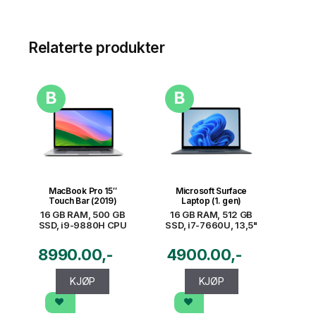
Relaterte produkter
B
B
MacBook Pro 15″
Microsoft Surface
Touch Bar (2019)
Laptop (1. gen)
16 GB RAM, 500 GB
16 GB RAM, 512 GB
SSD, i9-9880H CPU
SSD, i7-7660U, 13,5"
8990.00
4900.00
KJØP
KJØP