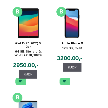
B
B
iPad 10.2″ (2021) 9.
Apple iPhone 11
Gen
128 GB, Svart
64 GB, Stellargrå,
Wi-Fi + Cell, 100%
3200.00
2950.00
KJØP
KJØP
B