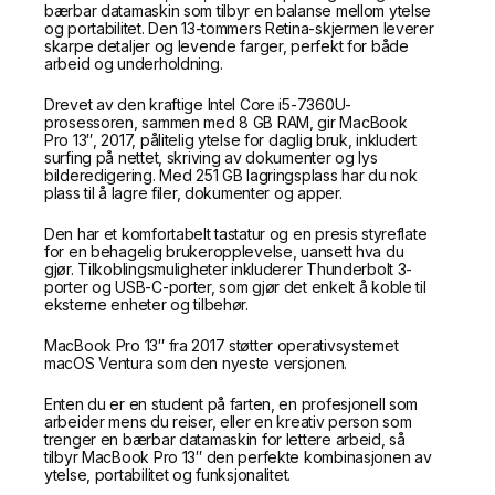
bærbar datamaskin som tilbyr en balanse mellom ytelse
og portabilitet. Den 13-tommers Retina-skjermen leverer
skarpe detaljer og levende farger, perfekt for både
arbeid og underholdning.
Drevet av den kraftige Intel Core i5-7360U-
prosessoren, sammen med 8 GB RAM, gir MacBook
Pro 13″, 2017, pålitelig ytelse for daglig bruk, inkludert
surfing på nettet, skriving av dokumenter og lys
bilderedigering. Med 251 GB lagringsplass har du nok
plass til å lagre filer, dokumenter og apper.
Den har et komfortabelt tastatur og en presis styreflate
for en behagelig brukeropplevelse, uansett hva du
gjør. Tilkoblingsmuligheter inkluderer Thunderbolt 3-
porter og USB-C-porter, som gjør det enkelt å koble til
eksterne enheter og tilbehør.
MacBook Pro 13″ fra 2017 støtter operativsystemet
macOS Ventura som den nyeste versjonen.
Enten du er en student på farten, en profesjonell som
arbeider mens du reiser, eller en kreativ person som
trenger en bærbar datamaskin for lettere arbeid, så
tilbyr MacBook Pro 13″ den perfekte kombinasjonen av
ytelse, portabilitet og funksjonalitet.