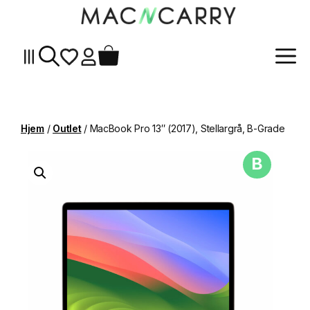
Me
Hopp
til
innhold
Hjem
/
Outlet
/ MacBook Pro 13″ (2017), Stellargrå, B-Grade
B