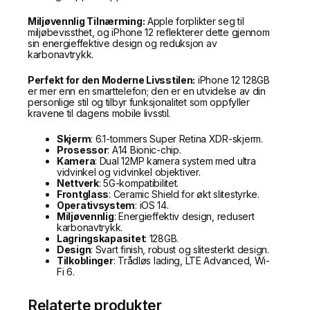
Miljøvennlig Tilnærming:
Apple forplikter seg til
miljøbevissthet, og iPhone 12 reflekterer dette gjennom
sin energieffektive design og reduksjon av
karbonavtrykk.
Perfekt for den Moderne Livsstilen:
iPhone 12 128GB
er mer enn en smarttelefon; den er en utvidelse av din
personlige stil og tilbyr funksjonalitet som oppfyller
kravene til dagens mobile livsstil.
Skjerm
: 6.1-tommers Super Retina XDR-skjerm.
Prosessor
: A14 Bionic-chip.
Kamera
: Dual 12MP kamera system med ultra
vidvinkel og vidvinkel objektiver.
Nettverk
: 5G-kompatibilitet.
Frontglass
: Ceramic Shield for økt slitestyrke.
Operativsystem
: iOS 14.
Miljøvennlig
: Energieffektiv design, redusert
karbonavtrykk.
Lagringskapasitet
: 128GB.
Design
: Svart finish, robust og slitesterkt design.
Tilkoblinger
: Trådløs lading, LTE Advanced, Wi-
Fi 6.
Relaterte produkter