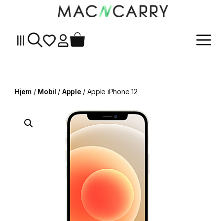
Me
Hopp
til
innhold
Hjem
/
Mobil
/
Apple
/ Apple iPhone 12