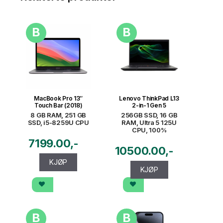
B
B
MacBook Pro 13″
Lenovo ThinkPad L13
Touch Bar (2018)
2-in-1 Gen 5
8 GB RAM, 251 GB
256GB SSD, 16 GB
SSD, i5-8259U CPU
RAM, Ultra 5 125U
CPU, 100%
7199.00
10500.00
KJØP
KJØP
B
B