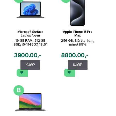
Microsoft Surface
Apple iPhone 15 Pro
Laptop 1.gen
Max
16 GB RAM, 512 GB
256 GB, Blå titanium,
SSD, i5-1145G7, 13,5"
minst 85%
3900.00
8800.00
KJØP
KJØP
B