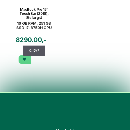
MacBook Pro 15″
Touch Bar (2018),
Stellargrå
16 GB RAM, 251 GB
SSD, i7-8750H CPU
8290.00
KJØP