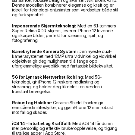
sitt slanke, robuste design og avansert A14 Bionic-chip.
Denne modellen kombinerer eleganse og kraft og er
ideell for teknologi-entusiaster som verdsetter både stil
og funksjonalitet.
Imponerende Skjermteknologi:
Med en 6.1-tommers
Super Retina XDR-skjerm, leverer iPhone 12 levende
og skarpe bilder, perfekt for streaming, spill, og
fotografering.
Banebrytende Kamera System:
Den nyeste dual-
kamerasystemet med 12MP ultra vidvinkel og vidvinkel
objektiver gir deg muligheten til å fange opp
uforglemmelige øyeblikk med fantastisk bildekvalitet.
5G for Lynrask Nettverkstilkobling:
Med 5G-
teknologi, gir iPhone 12 raskere nedlasting og
streaming, og holder deg tilkoblet i en verden i
konstant bevegelse.
Robust og Holdbar:
Ceramic Shield-fronten gir
enestående slitestyrke, og gjør iPhone 12 mer robust
mot fall og skader.
iOS 14 – Intuitivt og Kraftfullt:
Med iOS 14 får du en
mer personlig og effektiv brukeropplevelse, og tilgang
til utallige apper i App Store.