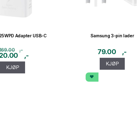
25WPD Adapter USB-C
Samsung 3-pin lader
169.00
Opprinnelig
Nåværende
79.00
20.00
pris
pris
KJØP
KJØP
var:
er:
169.00kr.
120.00kr.