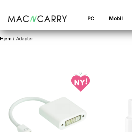
Hopp
til
innhold
PC
Mobil
Hjem
/ Adapter