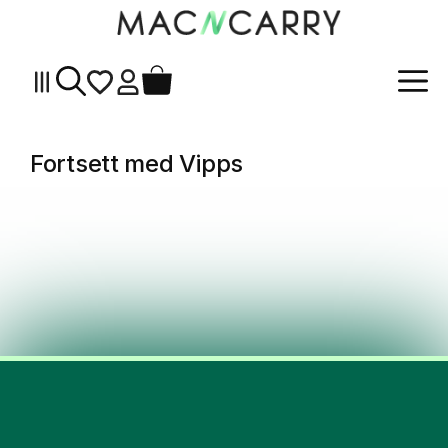
Me
Hopp
til
innhold
Fortsett med Vipps