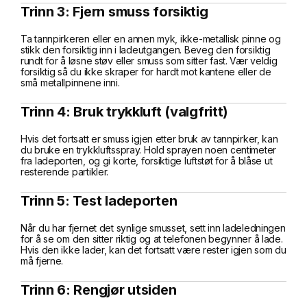
Trinn 3: Fjern smuss forsiktig
Ta tannpirkeren eller en annen myk, ikke-metallisk pinne og
stikk den forsiktig inn i ladeutgangen. Beveg den forsiktig
rundt for å løsne støv eller smuss som sitter fast. Vær veldig
forsiktig så du ikke skraper for hardt mot kantene eller de
små metallpinnene inni.
Trinn 4: Bruk trykkluft (valgfritt)
Hvis det fortsatt er smuss igjen etter bruk av tannpirker, kan
du bruke en trykkluftsspray. Hold sprayen noen centimeter
fra ladeporten, og gi korte, forsiktige luftstøt for å blåse ut
resterende partikler.
Trinn 5: Test ladeporten
Når du har fjernet det synlige smusset, sett inn ladeledningen
for å se om den sitter riktig og at telefonen begynner å lade.
Hvis den ikke lader, kan det fortsatt være rester igjen som du
må fjerne.
Trinn 6: Rengjør utsiden