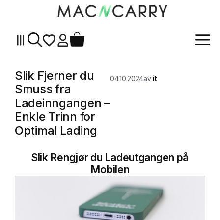
Me
Hopp
til
innhold
Slik Fjerner du
04.10.2024
av
it
Smuss fra
Ladeinngangen –
Enkle Trinn for
Optimal Lading
Slik Rengjør du Ladeutgangen på
Mobilen