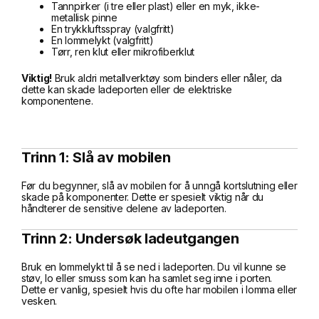
Tannpirker (i tre eller plast) eller en myk, ikke-
metallisk pinne
En trykkluftsspray (valgfritt)
En lommelykt (valgfritt)
Tørr, ren klut eller mikrofiberklut
Viktig!
Bruk aldri metallverktøy som binders eller nåler, da
dette kan skade ladeporten eller de elektriske
komponentene.
Trinn 1: Slå av mobilen
Før du begynner, slå av mobilen for å unngå kortslutning eller
skade på komponenter. Dette er spesielt viktig når du
håndterer de sensitive delene av ladeporten.
Trinn 2: Undersøk ladeutgangen
Bruk en lommelykt til å se ned i ladeporten. Du vil kunne se
støv, lo eller smuss som kan ha samlet seg inne i porten.
Dette er vanlig, spesielt hvis du ofte har mobilen i lomma eller
vesken.