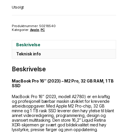
Utsolgt
Produktnummer:
50218540
Kategorier:
Apple
,
PC
Beskrivelse
Teknisk info
Beskrivelse
MacBook Pro 16″ (2023) – M2 Pro, 32 GB RAM, 1 TB
SSD
MacBook Pro 16″ (2023, modell A2780) er en kraftig
og profesjonell bærbar maskin utviklet for krevende
arbeidsoppgaver. Med Apple M2 Pro-chip, 32 GB
minne og 1 TB rask SSD leverer den høy ytelse til blant
annet videoredigering, programmering, design og
avansert multitasking. Den store 16,2″ Liquid Retina
XDR-skjermen gir svært god bildekvalitet med høy
lysstyrke, presise farger og jevn oppdatering.