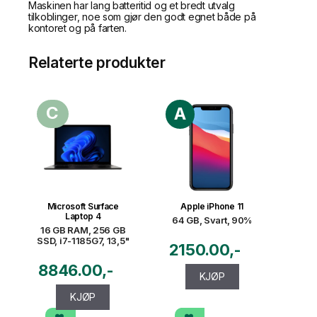
Maskinen har lang batteritid og et bredt utvalg
tilkoblinger, noe som gjør den godt egnet både på
kontoret og på farten.
Relaterte produkter
C
A
Microsoft Surface
Apple iPhone 11
Laptop 4
64 GB, Svart, 90%
16 GB RAM, 256 GB
SSD, i7-1185G7, 13,5"
2150.00
8846.00
KJØP
KJØP