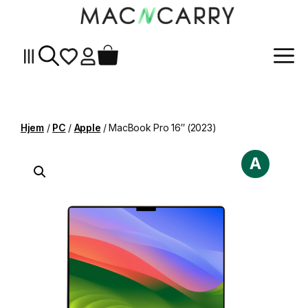
Me
Hopp
til
innhold
Hjem
/
PC
/
Apple
/ MacBook Pro 16″ (2023)
A