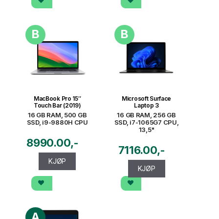
B
B
MacBook Pro 15″
Microsoft Surface
Touch Bar (2019)
Laptop 3
16 GB RAM, 500 GB
16 GB RAM, 256 GB
SSD, i9-9880H CPU
SSD, i7-1065G7 CPU,
13,5"
8990.00
7116.00
KJØP
KJØP
A