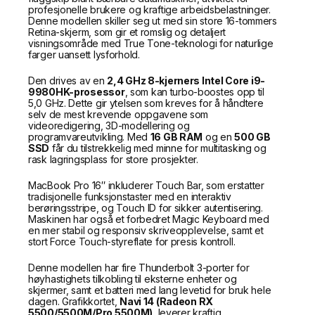
profesjonelle brukere og kraftige arbeidsbelastninger.
Denne modellen skiller seg ut med sin store 16-tommers
Retina-skjerm, som gir et romslig og detaljert
visningsområde med True Tone-teknologi for naturlige
farger uansett lysforhold.
Den drives av en
2,4 GHz 8-kjerners Intel Core i9-
9980HK-prosessor
, som kan turbo-boostes opp til
5,0 GHz. Dette gir ytelsen som kreves for å håndtere
selv de mest krevende oppgavene som
videoredigering, 3D-modellering og
programvareutvikling. Med
16 GB RAM
og en
500 GB
SSD
får du tilstrekkelig med minne for multitasking og
rask lagringsplass for store prosjekter.
MacBook Pro 16″ inkluderer Touch Bar, som erstatter
tradisjonelle funksjonstaster med en interaktiv
berøringsstripe, og Touch ID for sikker autentisering.
Maskinen har også et forbedret Magic Keyboard med
en mer stabil og responsiv skriveopplevelse, samt et
stort Force Touch-styreflate for presis kontroll.
Denne modellen har fire Thunderbolt 3-porter for
høyhastighets tilkobling til eksterne enheter og
skjermer, samt et batteri med lang levetid for bruk hele
dagen. Grafikkortet,
Navi 14 (Radeon RX
5500/5500M/Pro 5500M)
, leverer kraftig