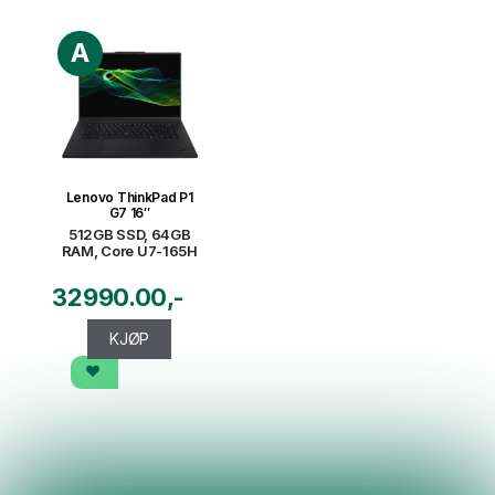
A
Lenovo ThinkPad P1
G7 16″
512GB SSD, 64GB
RAM, Core U7-165H
32990.00
KJØP