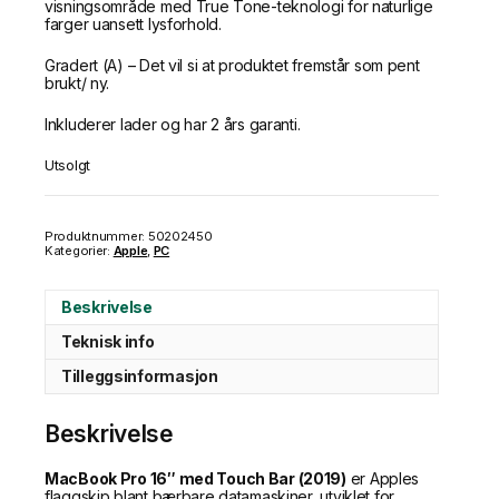
visningsområde med True Tone-teknologi for naturlige
farger uansett lysforhold.
Gradert (A) – Det vil si at produktet fremstår som pent
brukt/ ny.
Inkluderer lader og har 2 års garanti.
Utsolgt
Produktnummer:
50202450
Kategorier:
Apple
,
PC
Beskrivelse
Teknisk info
Tilleggsinformasjon
Beskrivelse
MacBook Pro 16″ med Touch Bar (2019)
er Apples
flaggskip blant bærbare datamaskiner, utviklet for