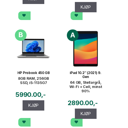
KJØP
B
A
HP Probook 450 G8
iPad 10.2″ (2021) 9.
Gen
8GB RAM, 256GB
64 GB, Stellargrå,
SSD, i5-1135G7
Wi-Fi + Cell, minst
90%
5990.00
2890.00
KJØP
KJØP