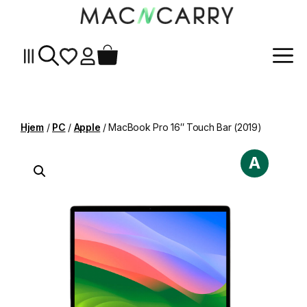
Me
Hopp
til
innhold
Hjem
/
PC
/
Apple
/ MacBook Pro 16″ Touch Bar (2019)
A