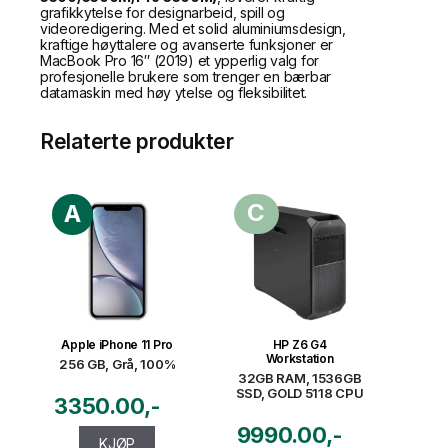
grafikkytelse for designarbeid, spill og
videoredigering. Med et solid aluminiumsdesign,
kraftige høyttalere og avanserte funksjoner er
MacBook Pro 16″ (2019) et ypperlig valg for
profesjonelle brukere som trenger en bærbar
datamaskin med høy ytelse og fleksibilitet.
Relaterte produkter
C
A
Apple iPhone 11 Pro
HP Z6 G4
Workstation
256 GB, Grå, 100%
32GB RAM, 1536GB
SSD, GOLD 5118 CPU
3350.00
9990.00
KJØP