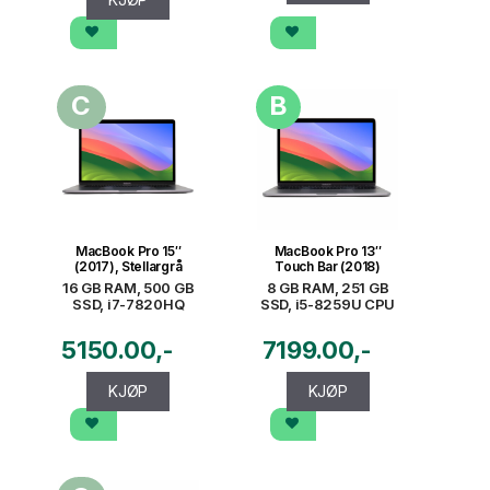
C
B
MacBook Pro 15″
MacBook Pro 13″
(2017), Stellargrå
Touch Bar (2018)
16 GB RAM, 500 GB
8 GB RAM, 251 GB
SSD, i7-7820HQ
SSD, i5-8259U CPU
5150.00
7199.00
KJØP
KJØP