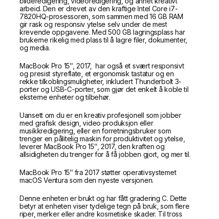
bilderedigering, videoredigering, og annet kreativt
arbeid. Den er drevet av den kraftige Intel Core i7-
7820HQ-prosessoren, som sammen med 16 GB RAM
gir rask og responsiv ytelse selv under de mest
krevende oppgavene. Med 500 GB lagringsplass har
brukerne rikelig med plass til å lagre filer, dokumenter,
og media.
MacBook Pro 15″, 2017, har også et svært responsivt
og presist styreflate, et ergonomisk tastatur og en
rekke tilkoblingsmuligheter, inkludert Thunderbolt 3-
porter og USB-C-porter, som gjør det enkelt å koble til
eksterne enheter og tilbehør.
Uansett om du er en kreativ profesjonell som jobber
med grafisk design, video produksjon eller
musikkredigering, eller en forretningsbruker som
trenger en pålitelig maskin for produktivitet og ytelse,
leverer MacBook Pro 15″, 2017, den kraften og
allsidigheten du trenger for å få jobben gjort, og mer til.
MacBook Pro 15″ fra 2017 støtter operativsystemet
macOS Ventura som den nyeste versjonen.
Denne enheten er brukt og har fått gradering C. Dette
betyr at enheten viser tydelige tegn på bruk, som flere
riper, merker eller andre kosmetiske skader. Til tross