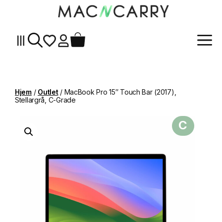
Me
Hopp
til
innhold
Hjem
/
Outlet
/ MacBook Pro 15″ Touch Bar (2017),
Stellargrå, C-Grade
C