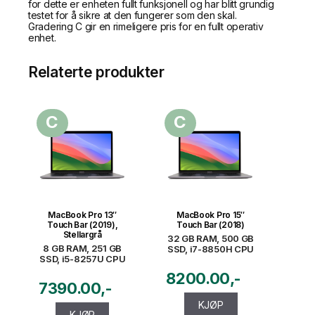
for dette er enheten fullt funksjonell og har blitt grundig
testet for å sikre at den fungerer som den skal.
Gradering C gir en rimeligere pris for en fullt operativ
enhet.
Relaterte produkter
C
C
MacBook Pro 13″
MacBook Pro 15″
Touch Bar (2019),
Touch Bar (2018)
Stellargrå
32 GB RAM, 500 GB
8 GB RAM, 251 GB
SSD, i7-8850H CPU
SSD, i5-8257U CPU
8200.00
7390.00
KJØP
KJØP