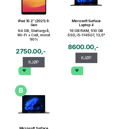
iPad 10.2″ (2021) 9.
Microsoft Surface
Gen
Laptop 4
64 GB, Stellargrå,
16 GB RAM, 510 GB
Wi-Fi + Cell, minst
SSD, i5-1145G7, 13,5"
90%
8600.00
2750.00
KJØP
KJØP
B
Microsoft Surface