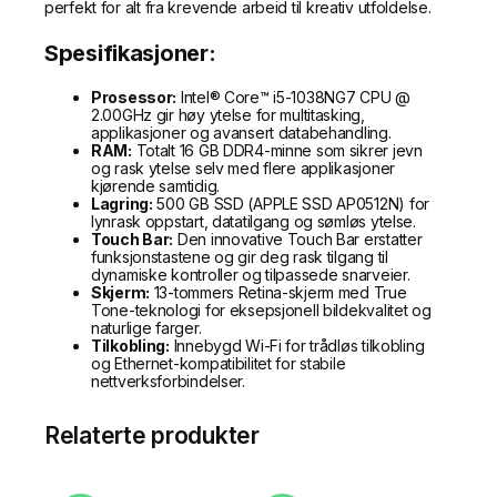
perfekt for alt fra krevende arbeid til kreativ utfoldelse.
Spesifikasjoner:
Prosessor:
Intel® Core™ i5-1038NG7 CPU @
2.00GHz gir høy ytelse for multitasking,
applikasjoner og avansert databehandling.
RAM:
Totalt 16 GB DDR4-minne som sikrer jevn
og rask ytelse selv med flere applikasjoner
kjørende samtidig.
Lagring:
500 GB SSD (APPLE SSD AP0512N) for
lynrask oppstart, datatilgang og sømløs ytelse.
Touch Bar:
Den innovative Touch Bar erstatter
funksjonstastene og gir deg rask tilgang til
dynamiske kontroller og tilpassede snarveier.
Skjerm:
13-tommers Retina-skjerm med True
Tone-teknologi for eksepsjonell bildekvalitet og
naturlige farger.
Tilkobling:
Innebygd Wi-Fi for trådløs tilkobling
og Ethernet-kompatibilitet for stabile
nettverksforbindelser.
Relaterte produkter