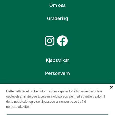
Om oss
Gradering
Instagram
Facebook
Kjøpsvilkår
Personvern
Ofte stilte spørsmål
Dette nettstedet bruker informasjonskapsler for å forbedre din online
opplevelse, tillate deg å dele innhold på sosiale medier, måle trafikk til
dette nettstedet og vise tilpassede annonser basert på din
nettleseraktivitet.