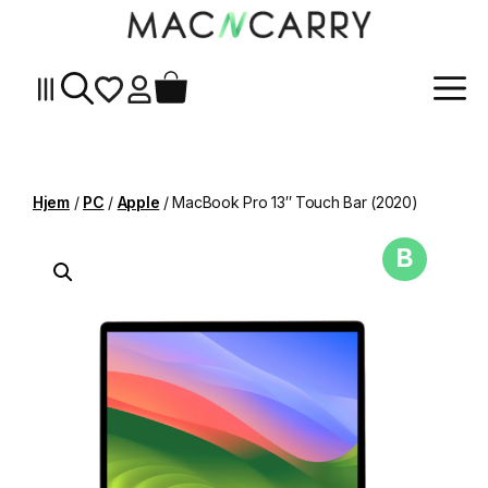
Me
Hopp
til
innhold
Hjem
/
PC
/
Apple
/ MacBook Pro 13″ Touch Bar (2020)
B