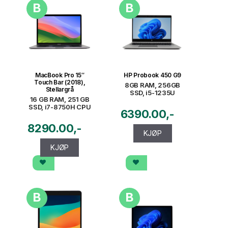
B
B
MacBook Pro 15″
HP Probook 450 G9
Touch Bar (2018),
8GB RAM, 256GB
Stellargrå
SSD, i5-1235U
16 GB RAM, 251 GB
SSD, i7-8750H CPU
6390.00
8290.00
KJØP
KJØP
B
B