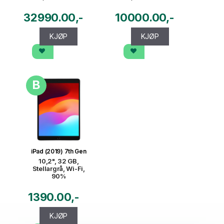
32990.00
10000.00
KJØP
KJØP
B
iPad (2019) 7th Gen
10,2", 32 GB,
Stellargrå, Wi-Fi,
90%
1390.00
KJØP