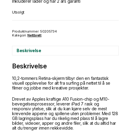
Inkluderer lader og har 2 års garanti
Utsolgt
Produktnummer:
50205734
Kategori:
Nettbrett
Beskrivelse
Beskrivelse
10,2-tommers Retina-skjerm tilbyr den en fantastisk
visuell opplevelse for alt fra surfing på nettet til å se
filmer og jobbe med kreative prosjekter.
Drevet av Apples kraftige A10 Fusion-chip og M10-
bevegelsesprosessor, leverer iPad 7 rask og
responsiv ytelse, slik at du kan kjøre selv de mest
krevende appene og spillene uten problemer. Med 128
GB lagringsplass har du rikelig med plass til å lagre
bilder, videoer, apper og andre filer, slik at du alltid har
alt du trenger innen rekkevidde.