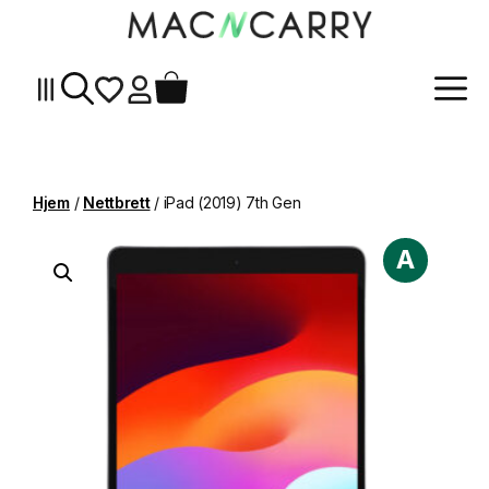
Me
Hopp
til
innhold
Hjem
/
Nettbrett
/ iPad (2019) 7th Gen
A