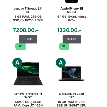
Lenovo Thinkpad L14
Apple iPhone SE
14″
(2020)
8 GB RAM, 256 GB
64 GB, Svart, minst
SSD, i5-10210U CPU
80%
7200.00
1320.00
KJØP
KJØP
A
A
Lenovo ThinkPad P1
Dell Latitude 7420
G7 16″
14″
512GB SSD, 64GB
16 GB RAM, 512 GB
RAM, Core U7-165H
SSD, i5-1145G7 CPU