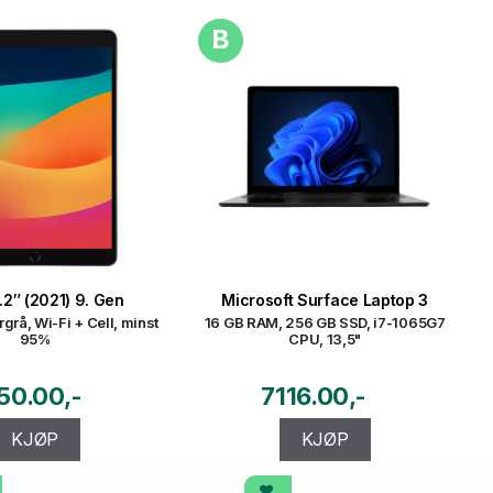
B
.2″ (2021) 9. Gen
Microsoft Surface Laptop 3
rgrå, Wi-Fi + Cell, minst
16 GB RAM, 256 GB SSD, i7-1065G7
95%
CPU, 13,5"
50.00
7116.00
KJØP
KJØP