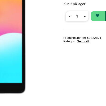
Kun 2 på lager
-
+
iPad
(2019)
7th
Gen
antall
Produktnummer:
50222874
Kategori:
Nettbrett