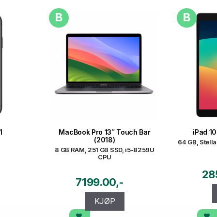
B
B
1
MacBook Pro 13″ Touch Bar
iPad 10
(2018)
64 GB, Stella
8 GB RAM, 251 GB SSD, i5-8259U
CPU
28
7199.00
KJØP