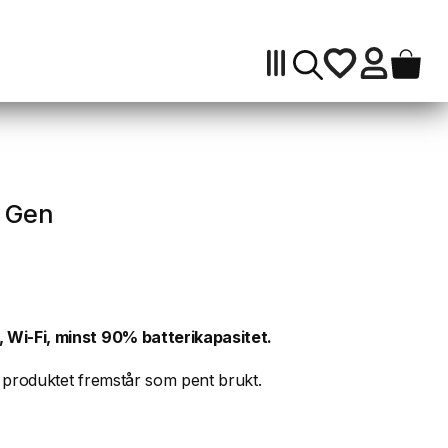
Gen
antall
h Gen
å, Wi-Fi, minst 90% batterikapasitet.
at produktet fremstår som pent brukt.