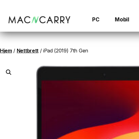
Hopp
til
innhold
PC
Mobil
Hjem
/
Nettbrett
/ iPad (2019) 7th Gen