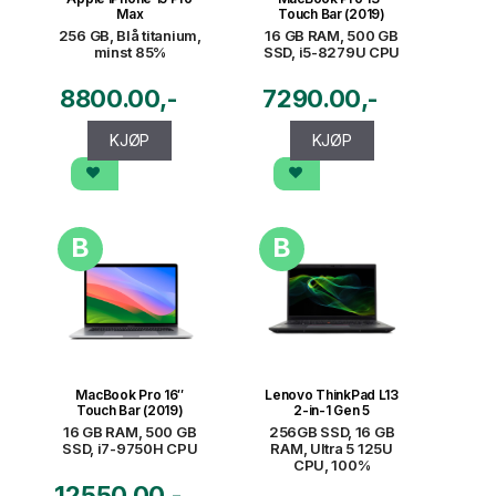
Max
Touch Bar (2019)
256 GB, Blå titanium,
16 GB RAM, 500 GB
minst 85%
SSD, i5-8279U CPU
8800.00
7290.00
KJØP
KJØP
B
B
MacBook Pro 16″
Lenovo ThinkPad L13
Touch Bar (2019)
2-in-1 Gen 5
16 GB RAM, 500 GB
256GB SSD, 16 GB
SSD, i7-9750H CPU
RAM, Ultra 5 125U
CPU, 100%
12550.00