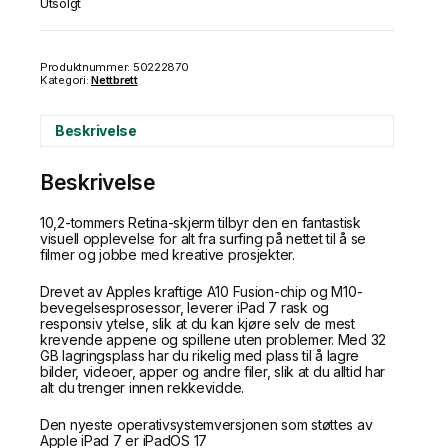
Utsolgt
Produktnummer:
50222870
Kategori:
Nettbrett
Beskrivelse
Beskrivelse
10,2-tommers Retina-skjerm tilbyr den en fantastisk
visuell opplevelse for alt fra surfing på nettet til å se
filmer og jobbe med kreative prosjekter.
Drevet av Apples kraftige A10 Fusion-chip og M10-
bevegelsesprosessor, leverer iPad 7 rask og
responsiv ytelse, slik at du kan kjøre selv de mest
krevende appene og spillene uten problemer. Med 32
GB lagringsplass har du rikelig med plass til å lagre
bilder, videoer, apper og andre filer, slik at du alltid har
alt du trenger innen rekkevidde.
Den nyeste operativsystemversjonen som støttes av
Apple iPad 7 er iPadOS 17