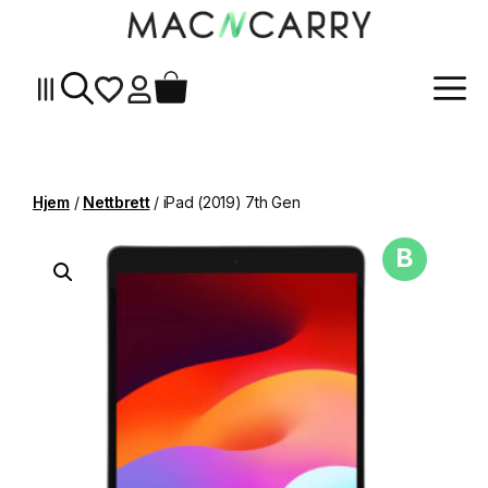
Me
Hopp
til
innhold
Hjem
/
Nettbrett
/ iPad (2019) 7th Gen
B