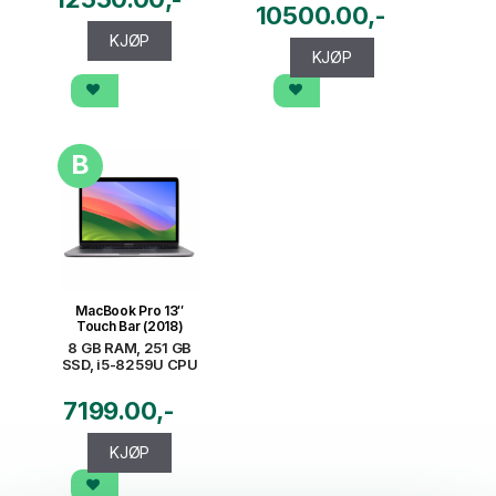
10500.00
KJØP
KJØP
B
MacBook Pro 13″
Touch Bar (2018)
8 GB RAM, 251 GB
SSD, i5-8259U CPU
7199.00
KJØP