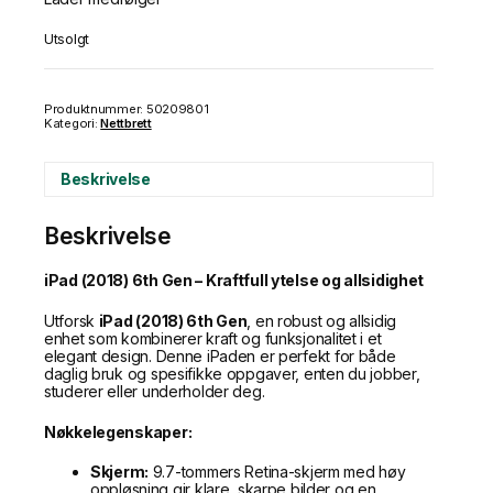
Utsolgt
Produktnummer:
50209801
Kategori:
Nettbrett
Beskrivelse
Beskrivelse
iPad (2018) 6th Gen – Kraftfull ytelse og allsidighet
Utforsk
iPad (2018) 6th Gen
, en robust og allsidig
enhet som kombinerer kraft og funksjonalitet i et
elegant design. Denne iPaden er perfekt for både
daglig bruk og spesifikke oppgaver, enten du jobber,
studerer eller underholder deg.
Nøkkelegenskaper:
Skjerm:
9.7-tommers Retina-skjerm med høy
oppløsning gir klare, skarpe bilder og en