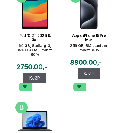
iPad 10.2″ (2021) 9.
Apple iPhone 15 Pro
Gen
Max
64 GB, Stellargrå,
256 GB, Blå titanium,
Wi-Fi + Cell, minst
minst 85%
90%
8800.00
2750.00
KJØP
KJØP
B