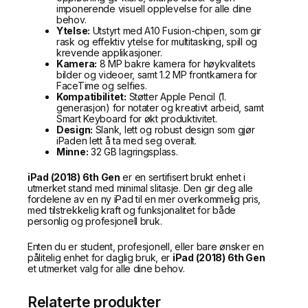
imponerende visuell opplevelse for alle dine
behov.
Ytelse:
Utstyrt med A10 Fusion-chipen, som gir
rask og effektiv ytelse for multitasking, spill og
krevende applikasjoner.
Kamera:
8 MP bakre kamera for høykvalitets
bilder og videoer, samt 1.2 MP frontkamera for
FaceTime og selfies.
Kompatibilitet:
Støtter Apple Pencil (1.
generasjon) for notater og kreativt arbeid, samt
Smart Keyboard for økt produktivitet.
Design:
Slank, lett og robust design som gjør
iPaden lett å ta med seg overalt.
Minne:
32 GB lagringsplass.
iPad (2018) 6th Gen
er en sertifisert brukt enhet i
utmerket stand med minimal slitasje. Den gir deg alle
fordelene av en ny iPad til en mer overkommelig pris,
med tilstrekkelig kraft og funksjonalitet for både
personlig og profesjonell bruk.
Enten du er student, profesjonell, eller bare ønsker en
pålitelig enhet for daglig bruk, er
iPad (2018) 6th Gen
et utmerket valg for alle dine behov.
Relaterte produkter