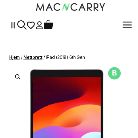
Me
Hopp
til
innhold
Hjem
/
Nettbrett
/ iPad (2018) 6th Gen
B