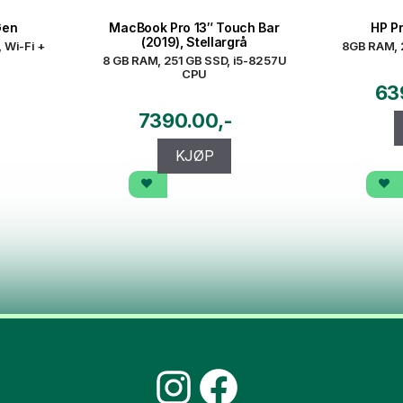
Gen
MacBook Pro 13″ Touch Bar
HP P
(2019), Stellargrå
, Wi-Fi +
8GB RAM, 
8 GB RAM, 251 GB SSD, i5-8257U
CPU
63
7390.00
KJØP
Instagram
Facebook