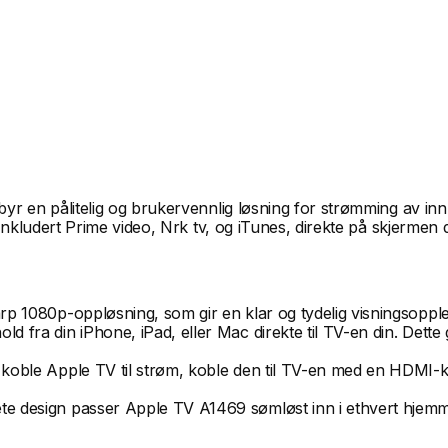
r en pålitelig og brukervennlig løsning for strømming av innho
inkludert Prime video, Nrk tv, og iTunes, direkte på skjermen d
karp 1080p-oppløsning, som gir en klar og tydelig visningsoppl
ld fra din iPhone, iPad, eller Mac direkte til TV-en din. Dette 
re koble Apple TV til strøm, koble den til TV-en med en HDMI-
rete design passer Apple TV A1469 sømløst inn i ethvert hjemm