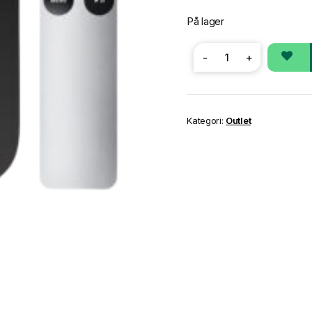
På lager
-
+
Apple
TV
(Generasjon
3)
antall
Kategori:
Outlet