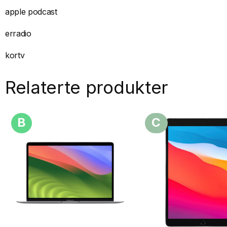
apple podcast
erradio
kortv
Relaterte produkter
B
C