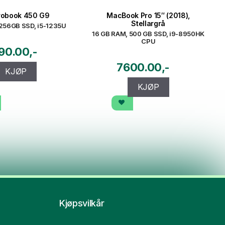
robook 450 G9
MacBook Pro 15″ (2018),
Stellargrå
256GB SSD, i5-1235U
16 GB RAM, 500 GB SSD, i9-8950HK
CPU
90.00
7600.00
KJØP
KJØP
Kjøpsvilkår