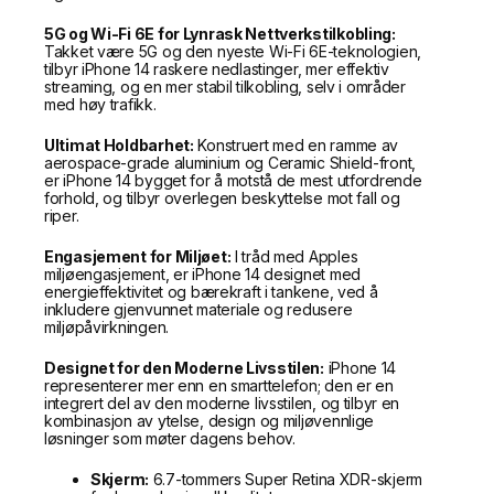
5G og Wi-Fi 6E for Lynrask Nettverkstilkobling:
Takket være 5G og den nyeste Wi-Fi 6E-teknologien,
tilbyr iPhone 14 raskere nedlastinger, mer effektiv
streaming, og en mer stabil tilkobling, selv i områder
med høy trafikk.
Ultimat Holdbarhet:
Konstruert med en ramme av
aerospace-grade aluminium og Ceramic Shield-front,
er iPhone 14 bygget for å motstå de mest utfordrende
forhold, og tilbyr overlegen beskyttelse mot fall og
riper.
Engasjement for Miljøet:
I tråd med Apples
miljøengasjement, er iPhone 14 designet med
energieffektivitet og bærekraft i tankene, ved å
inkludere gjenvunnet materiale og redusere
miljøpåvirkningen.
Designet for den Moderne Livsstilen:
iPhone 14
representerer mer enn en smarttelefon; den er en
integrert del av den moderne livsstilen, og tilbyr en
kombinasjon av ytelse, design og miljøvennlige
løsninger som møter dagens behov.
Skjerm:
6.7-tommers Super Retina XDR-skjerm