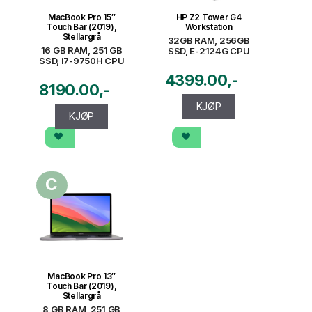
MacBook Pro 15″
HP Z2 Tower G4
Touch Bar (2019),
Workstation
Stellargrå
32GB RAM, 256GB
16 GB RAM, 251 GB
SSD, E-2124G CPU
SSD, i7-9750H CPU
4399.00
8190.00
KJØP
KJØP
C
MacBook Pro 13″
Touch Bar (2019),
Stellargrå
8 GB RAM, 251 GB