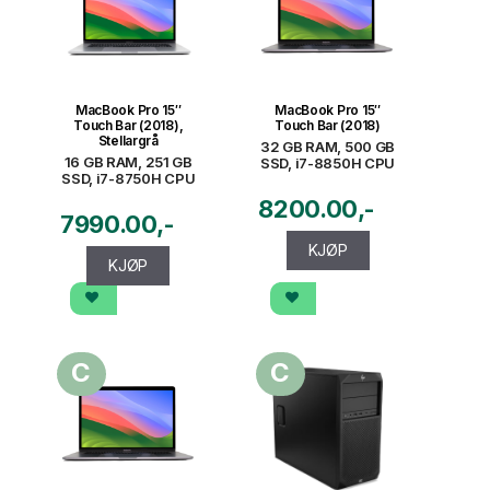
MacBook Pro 15″
MacBook Pro 15″
Touch Bar (2018),
Touch Bar (2018)
Stellargrå
32 GB RAM, 500 GB
16 GB RAM, 251 GB
SSD, i7-8850H CPU
SSD, i7-8750H CPU
8200.00
7990.00
KJØP
KJØP
C
C