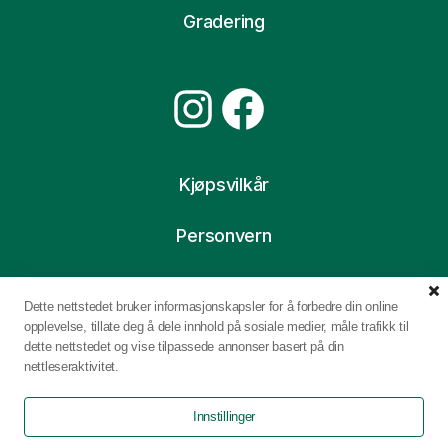
Gradering
Instagram
Facebook
Kjøpsvilkår
Personvern
Ofte stilte spørsmål
Dette nettstedet bruker informasjonskapsler for å forbedre din online
opplevelse, tillate deg å dele innhold på sosiale medier, måle trafikk til
dette nettstedet og vise tilpassede annonser basert på din
nettleseraktivitet.
Innstillinger
0