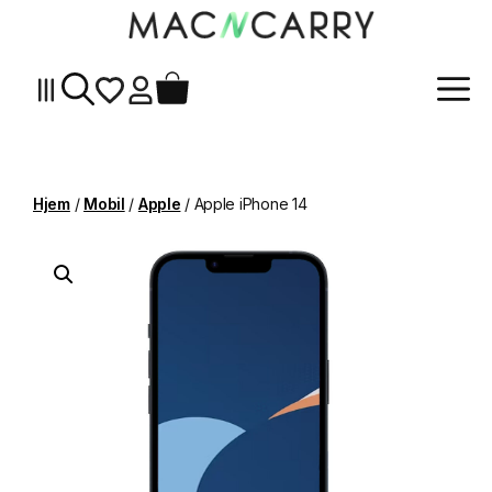
Me
Hopp
til
innhold
Hjem
/
Mobil
/
Apple
/ Apple iPhone 14