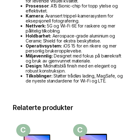
for levende visuell kvalitet.
Prosessor
: A15 Bionic-chip for topp ytelse og
effektivitet.
Kamera:
Avansert trippel-kamerasystem for
eksepsjonell fotografering.
Nettverk:
5G og Wi-Fi 6E for raskere og mer
pålitelig tilkobling.
Holdbarhet:
Aerospace-grade aluminium og
Ceramic Shield for ekstra beskyttelse.
Operativsystem:
iOS 15 for en rikere og mer
personlig brukeropplevelse.
Miljøvennlig:
Designet med fokus på bærekraft
og bruk av gjenvunnet materiale.
Design:
Midnattsblå finish med en elegant og
robust konstruksjon.
Tilkoblinger:
Støtter trådløs lading, MagSafe, og
de nyeste standardene for Wi-Fi og LTE.
Relaterte produkter
C
C