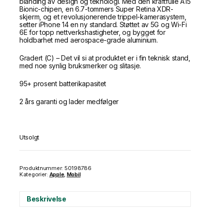
blanding av design og teknologi. Med den kraftfulle A15
Bionic-chipen, en 6.7-tommers Super Retina XDR-
skjerm, og et revolusjonerende trippel-kamerasystem,
setter iPhone 14 en ny standard. Støttet av 5G og Wi-Fi
6E for topp nettverkshastigheter, og bygget for
holdbarhet med aerospace-grade aluminium.
Gradert (C) – Det vil si at produktet er i fin teknisk stand,
med noe synlig bruksmerker og slitasje.
95+ prosent batterikapasitet
2 års garanti og lader medfølger
Utsolgt
Produktnummer:
50198786
Kategorier:
Apple
,
Mobil
Beskrivelse