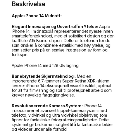
Beskrivelse
Apple iPhone 14 Midnatt:
Elegant Innovasjon og Uovertruffen Ytelse:
Apple
iPhone 14 i midnattsblå representerer det nyeste innen
smarttelefonteknologi, med et sofistikert design og den
kraftfulle A15 Bionic-chipen. Dette er telefonen for de
som ønsker å kombinere estetikk med høy ytelse, og
som setter pris på en sømløs integrasjon av form og
funksjon.
Apple iPhone 14 med 128 GB lagring
Banebrytende Skjermteknologi:
Med en
imponerende 6.7-tommers Super Retina XDR-skjerm,
leverer iPhone 14 eksepsjonell visuell kvalitet, optimal
for alt fra filmvisning og spill til profesjonelt arbeid som
krever nøyaktig fargegjengivelse.
Revolutionerende Kamera System:
iPhone 14
introduserer et avansert trippel-kamerasystem med
telefoto, vidvinkel og ultra vidvinkel objektiver, som
åpner for fantastiske fotograferingsmuligheter. Dette
systemet gir brukerne mulighet til å ta fantastiske bilder
og videoer under alle forhold.