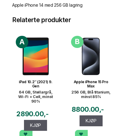
Apple iPhone 14 med 256 GB lagring
Relaterte produkter
B
A
iPad 10.2″ (2021) 9.
Apple iPhone 15 Pro
Gen
Max
64 GB, Stellargrå,
256 GB, Blå titanium,
Wi-Fi + Cell, minst
minst 85%
90%
8800.00
2890.00
KJØP
KJØP