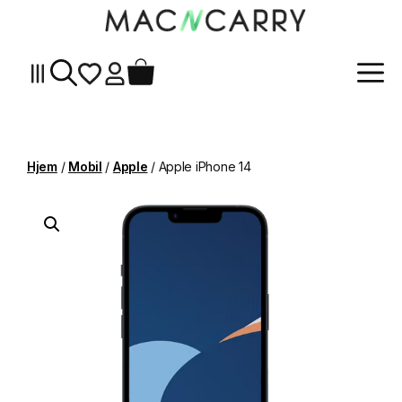
Me
Hopp
til
innhold
Hjem
/
Mobil
/
Apple
/ Apple iPhone 14