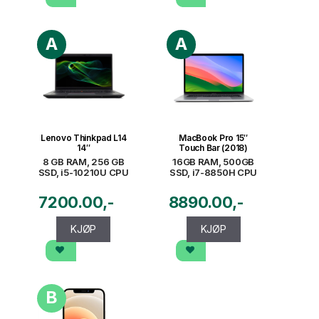
A
A
Lenovo Thinkpad L14
MacBook Pro 15″
14″
Touch Bar (2018)
8 GB RAM, 256 GB
16GB RAM, 500GB
SSD, i5-10210U CPU
SSD, i7-8850H CPU
7200.00
8890.00
KJØP
KJØP
B