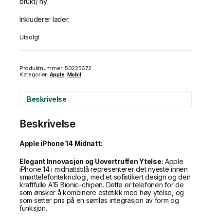
brukt/ ny.
Inkluderer lader.
Utsolgt
Produktnummer:
50225672
Kategorier:
Apple
,
Mobil
Beskrivelse
Beskrivelse
Apple iPhone 14 Midnatt:
Elegant Innovasjon og Uovertruffen Ytelse:
Apple
iPhone 14 i midnattsblå representerer det nyeste innen
smarttelefonteknologi, med et sofistikert design og den
kraftfulle A15 Bionic-chipen. Dette er telefonen for de
som ønsker å kombinere estetikk med høy ytelse, og
som setter pris på en sømløs integrasjon av form og
funksjon.