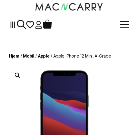
Me
Hopp
til
innhold
Hjem
/
Mobil
/
Apple
/ Apple iPhone 12 Mini, A-Grade