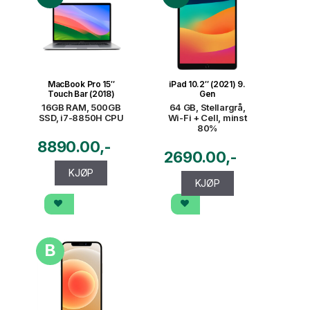
MacBook Pro 15″
iPad 10.2″ (2021) 9.
Touch Bar (2018)
Gen
16GB RAM, 500GB
64 GB, Stellargrå,
SSD, i7-8850H CPU
Wi-Fi + Cell, minst
80%
8890.00
2690.00
KJØP
KJØP
B