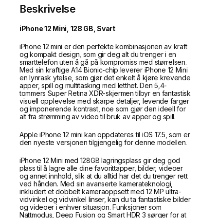
Beskrivelse
iPhone 12 Mini, 128 GB, Svart
iPhone 12 mini er den perfekte kombinasjonen av kraft
og kompakt design, som gir deg alt du trenger i en
smarttelefon uten å gå på kompromiss med størrelsen.
Med sin kraftige A14 Bionic-chip leverer iPhone 12 Mini
en lynrask ytelse, som gjør det enkelt å kjøre krevende
apper, spill og multitasking med letthet. Den 5,4-
tommers Super Retina XDR-skjermen tilbyr en fantastisk
visuell opplevelse med skarpe detaljer, levende farger
og imponerende kontrast, noe som gjør den ideell for
alt fra strømming av video til bruk av apper og spill.
Apple iPhone 12 mini kan oppdateres til iOS 17.5, som er
den nyeste versjonen tilgjengelig for denne modellen.
iPhone 12 Mini med 128GB lagringsplass gir deg god
plass til å lagre alle dine favorittapper, bilder, videoer
og annet innhold, slik at du alltid har det du trenger rett
ved hånden. Med sin avanserte kamerateknologi,
inkludert et dobbelt kameraoppsett med 12 MP ultra-
vidvinkel og vidvinkel linser, kan du ta fantastiske bilder
og videoer i enhver situasjon. Funksjoner som
Nattmodus, Deep Fusion og Smart HDR 3 sørger for at