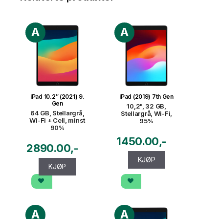
A
A
iPad 10.2″ (2021) 9.
iPad (2019) 7th Gen
Gen
10,2", 32 GB,
64 GB, Stellargrå,
Stellargrå, Wi-Fi,
Wi-Fi + Cell, minst
95%
90%
1450.00
2890.00
KJØP
KJØP
A
A