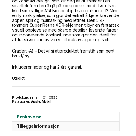
og kompakt design, som gir deg alt du trenger i en
smarttelefon uten å gå på kompromiss med størrelsen.
Med sin kraftige A14 Bionic-chip leverer iPhone 12 Mini
en lynrask ytelse, som gjør det enkelt å kjøre krevende
apper, spill og multitasking med letthet. Den 5,4-
tommers Super Retina XDR-skjermen tilbyr en fantastisk
visuell opplevelse med skarpe detaljer, levende farger
og imponerende kontrast, noe som gjør den ideell for
alt fra strømming av video til bruk av apper og spill.
Gradert (A) – Det vil si at produktet fremstår som pent
brukt/ ny.
Inkluderer lader og har 2 års garanti.
Utsolgt
Produktnummer:
40140538
Kategorier:
Apple
,
Mobil
Beskrivelse
Tilleggsinformasjon