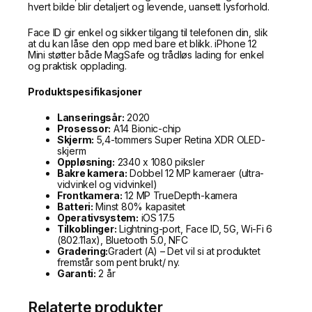
hvert bilde blir detaljert og levende, uansett lysforhold.
Face ID gir enkel og sikker tilgang til telefonen din, slik
at du kan låse den opp med bare et blikk. iPhone 12
Mini støtter både MagSafe og trådløs lading for enkel
og praktisk opplading.
Produktspesifikasjoner
Lanseringsår:
2020
Prosessor:
A14 Bionic-chip
Skjerm:
5,4-tommers Super Retina XDR OLED-
skjerm
Oppløsning:
2340 x 1080 piksler
Bakre kamera:
Dobbel 12 MP kameraer (ultra-
vidvinkel og vidvinkel)
Frontkamera:
12 MP TrueDepth-kamera
Batteri:
Minst 80% kapasitet
Operativsystem:
iOS 17.5
Tilkoblinger:
Lightning-port, Face ID, 5G, Wi-Fi 6
(802.11ax), Bluetooth 5.0, NFC
Gradering:
Gradert (A) – Det vil si at produktet
fremstår som pent brukt/ ny.
Garanti:
2 år
Relaterte produkter