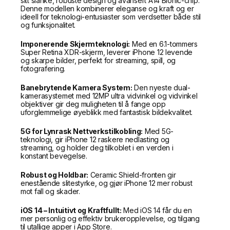
sitt slanke, robuste design og avansert A14 Bionic-chip.
Denne modellen kombinerer eleganse og kraft og er
ideell for teknologi-entusiaster som verdsetter både stil
og funksjonalitet.
Imponerende Skjermteknologi:
Med en 6.1-tommers
Super Retina XDR-skjerm, leverer iPhone 12 levende
og skarpe bilder, perfekt for streaming, spill, og
fotografering.
Banebrytende Kamera System:
Den nyeste dual-
kamerasystemet med 12MP ultra vidvinkel og vidvinkel
objektiver gir deg muligheten til å fange opp
uforglemmelige øyeblikk med fantastisk bildekvalitet.
5G for Lynrask Nettverkstilkobling:
Med 5G-
teknologi, gir iPhone 12 raskere nedlasting og
streaming, og holder deg tilkoblet i en verden i
konstant bevegelse.
Robust og Holdbar:
Ceramic Shield-fronten gir
enestående slitestyrke, og gjør iPhone 12 mer robust
mot fall og skader.
iOS 14 – Intuitivt og Kraftfullt:
Med iOS 14 får du en
mer personlig og effektiv brukeropplevelse, og tilgang
til utallige apper i App Store.