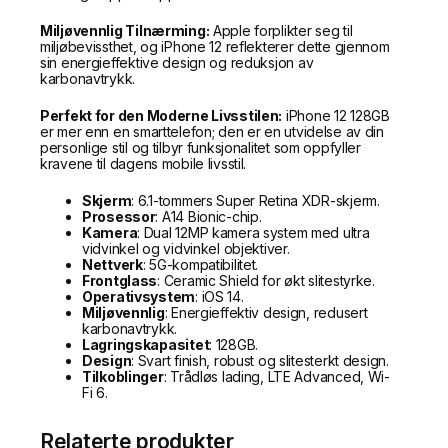
Miljøvennlig Tilnærming:
Apple forplikter seg til
miljøbevissthet, og iPhone 12 reflekterer dette gjennom
sin energieffektive design og reduksjon av
karbonavtrykk.
Perfekt for den Moderne Livsstilen:
iPhone 12 128GB
er mer enn en smarttelefon; den er en utvidelse av din
personlige stil og tilbyr funksjonalitet som oppfyller
kravene til dagens mobile livsstil.
Skjerm
: 6.1-tommers Super Retina XDR-skjerm.
Prosessor
: A14 Bionic-chip.
Kamera
: Dual 12MP kamera system med ultra
vidvinkel og vidvinkel objektiver.
Nettverk
: 5G-kompatibilitet.
Frontglass
: Ceramic Shield for økt slitestyrke.
Operativsystem
: iOS 14.
Miljøvennlig
: Energieffektiv design, redusert
karbonavtrykk.
Lagringskapasitet
: 128GB.
Design
: Svart finish, robust og slitesterkt design.
Tilkoblinger
: Trådløs lading, LTE Advanced, Wi-
Fi 6.
Relaterte produkter