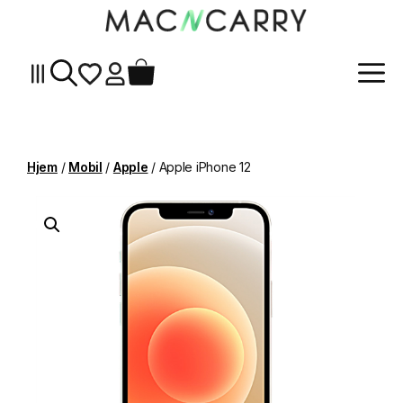
Me
Hopp
til
innhold
Hjem
/
Mobil
/
Apple
/ Apple iPhone 12