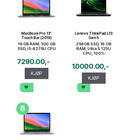
MacBook Pro 13″
Lenovo ThinkPad L13
Touch Bar (2019)
Gen 5
16 GB RAM, 500 GB
256GB SSD, 16 GB
SSD, i5-8279U CPU
RAM, Ultra 5 125U
CPU, 100%
7290.00
10000.00
KJØP
KJØP
B