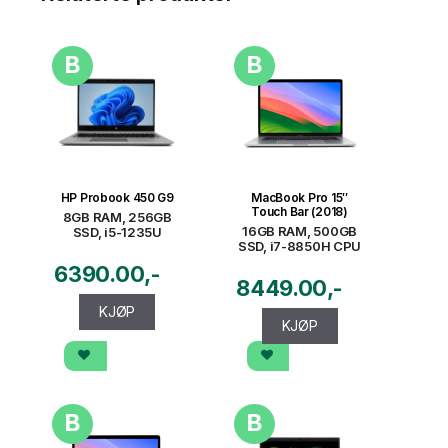
B
B
HP Probook 450 G9
MacBook Pro 15″
Touch Bar (2018)
8GB RAM, 256GB
16GB RAM, 500GB
SSD, i5-1235U
SSD, i7-8850H CPU
6390.00
8449.00
KJØP
KJØP
B
B