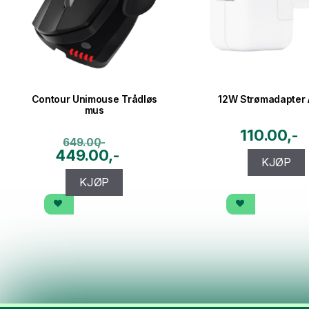
Contour Unimouse Trådløs
12W Strømadapter 
mus
110.00
649.00
Opprinnelig
Nåværende
449.00
KJØP
pris
pris
KJØP
var:
er:
649.00kr.
449.00kr.