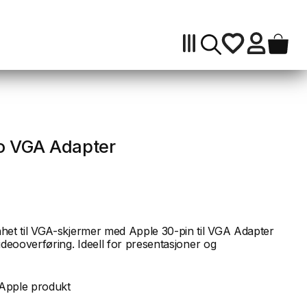
to
VGA
Adapter
antall
to VGA Adapter
nhet til VGA-skjermer med Apple 30-pin til VGA Adapter
ideooverføring. Ideell for presentasjoner og
t Apple produkt