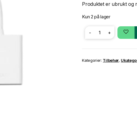
Produktet er ubrukt og n
Kun 2 på lager
-
+
Apple
30-
Pin
to
VGA
Kategorier:
Tilbehør
,
Ukategor
Adapter
antall